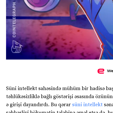
We
Süni intellekt sahəsində mühüm bir hadisə ba
təhlükəsizliklə bağlı göstərişi əsasında özünün
ə girişi dayandırdı. Bu qərar
süni intellekt
səna
rəhbərliyi hökumətin tələbinə əməl etsə də, b