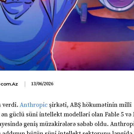
13/06/2026
com.az
ş verdi.
Anthropic
şirkəti, ABŞ hökumətinin milli
 ən güclü süni intellekt modelləri olan Fable 5 və
yesində geniş müzakirələrə səbəb oldu. Anthrop
u addımın bütün süni intellekt sektorunu ləngidə 