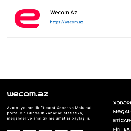
Wecom.az
https://wecom.az
wecom.az
XƏBƏR
Azərbaycanın ilk Eticarət Xəbər və Məlumat
MƏQAL
portalıdır. Gündəlik xəbərlər, statistika,
məqalələr və analitik məlumatlar paylaşılır.
ETİCAR
FİNTEX