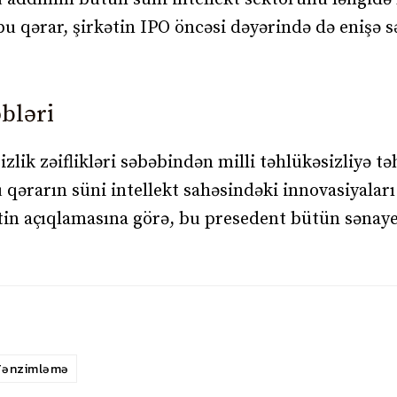
 bu qərar, şirkətin IPO öncəsi dəyərində də enişə 
bləri
ik zəiflikləri səbəbindən milli təhlükəsizliyə tə
u qərarın süni intellekt sahəsindəki innovasiyaları
ətin açıqlamasına görə, bu presedent bütün sənay
Tənzimləmə