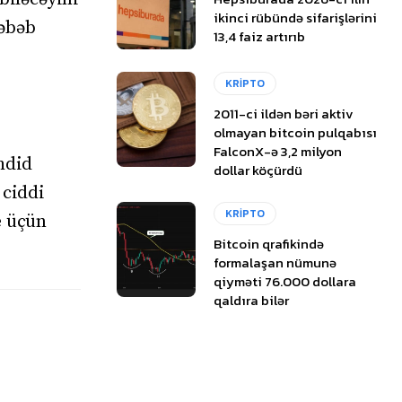
ikinci rübündə sifarişlərini
səbəb
13,4 faiz artırıb
KRİPTO
2011-ci ildən bəri aktiv
olmayan bitcoin pulqabısı
FalconX-ə 3,2 milyon
hdid
dollar köçürdü
 ciddi
KRİPTO
e üçün
Bitcoin qrafikində
formalaşan nümunə
qiyməti 76.000 dollara
qaldıra bilər