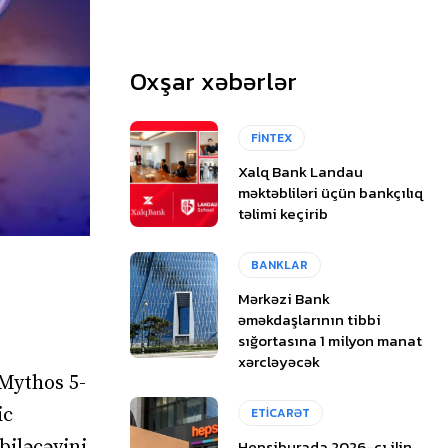
Oxşar xəbərlər
FİNTEX
Xalq Bank Landau
məktəbliləri üçün bankçılıq
təlimi keçirib
BANKLAR
Mərkəzi Bank
əməkdaşlarının tibbi
sığortasına 1 milyon manat
xərcləyəcək
 Mythos 5-
ic
ETİCARƏT
Hepsiburada 2026-cı ilin
biləcəyini