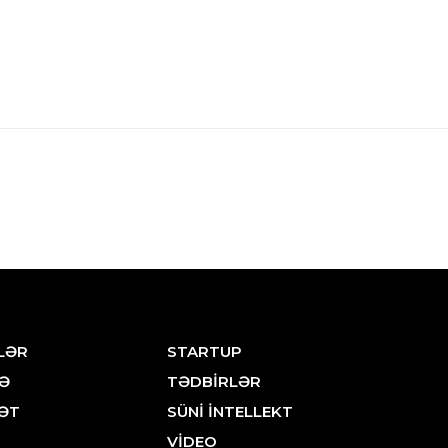
LƏR
STARTUP
Ə
TƏDBİRLƏR
ƏT
SÜNİ İNTELLEKT
VİDEO