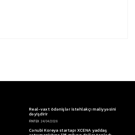
Real-vaxt ödənişlər istehlakçı maliyyəsini
dəyişdirir
FİNTEX
24/04/2026
Cənubi Koreya startapı XCENA yaddaş