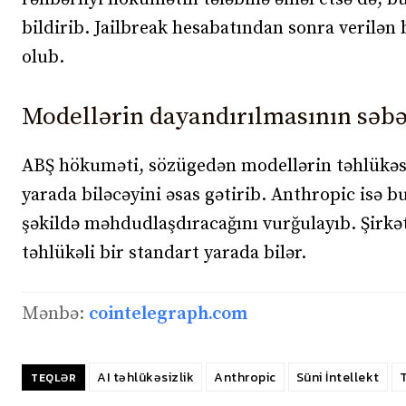
bildirib. Jailbreak hesabatından sonra verilən
olub.
Modellərin dayandırılmasının səbə
ABŞ hökuməti, sözügedən modellərin təhlükəsizl
yarada biləcəyini əsas gətirib. Anthropic isə b
şəkildə məhdudlaşdıracağını vurğulayıb. Şirk
təhlükəli bir standart yarada bilər.
Mənbə:
cointelegraph.com
AI təhlükəsizlik
Anthropic
Süni İntellekt
TEQLƏR