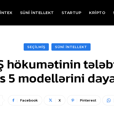
İNTEX
SÜNİ İNTELLEKT
STARTUP
KRİPTO
SEÇİLMİŞ
SÜNİ İNTELLEKT
 hökumətinin tələbi 
 5 modellərini day
Facebook
X
Pinterest