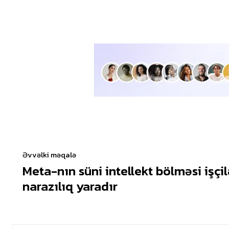
Əvvəlki məqalə
Meta-nın süni intellekt bölməsi işçi
narazılıq yaradır