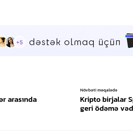
Növbəti məqalədə
lər arasında
Kripto birjalar
geri ödəmə vəd