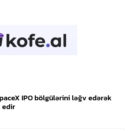
 SpaceX IPO bölgülərini ləğv edərək
 edir