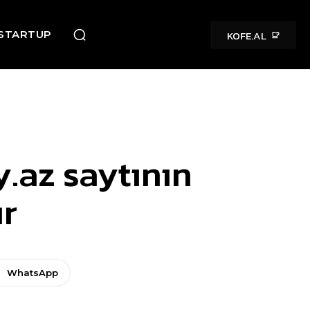
KOFE.AL
STARTUP
y.az saytının
ır
WhatsApp