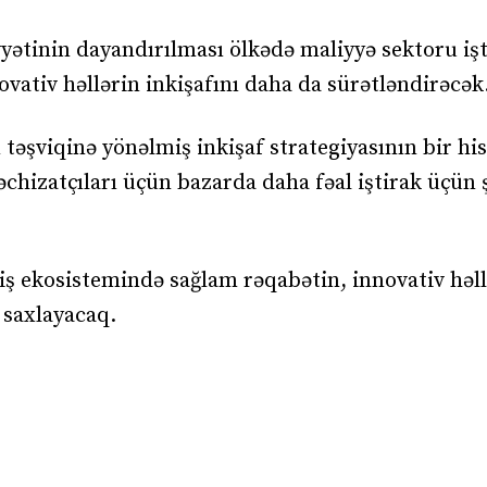
yyətinin dayandırılması ölkədə maliyyə sektoru işt
vativ həllərin inkişafını daha da sürətləndirəcək
əşviqinə yönəlmiş inkişaf strategiyasının bir his
chizatçıları üçün bazarda daha fəal iştirak üçün 
 ekosistemində sağlam rəqabətin, innovativ həll
 saxlayacaq.