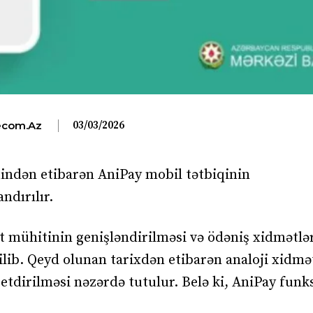
03/03/2026
com.az
xindən etibarən AniPay mobil tətbiqinin
ndırılır.
 mühitinin genişləndirilməsi və ödəniş xidmətlə
ilib. Qeyd olunan tarixdən etibarən analoji xidmə
etdirilməsi nəzərdə tutulur. Belə ki, AniPay funks