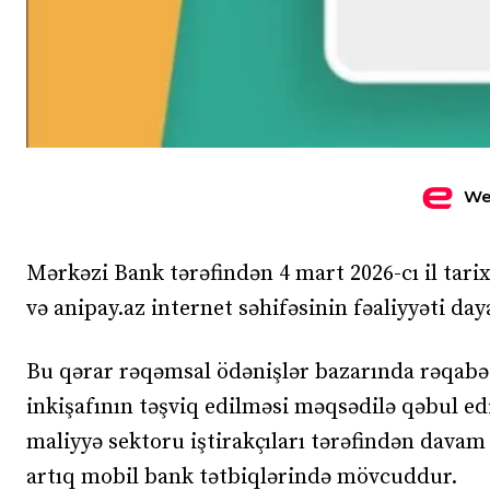
We
Mərkəzi Bank tərəfindən 4 mart 2026-cı il tari
və anipay.az internet səhifəsinin fəaliyyəti daya
Bu qərar rəqəmsal ödənişlər bazarında rəqabət
inkişafının təşviq edilməsi məqsədilə qəbul ed
maliyyə sektoru iştirakçıları tərəfindən davam 
artıq mobil bank tətbiqlərində mövcuddur.