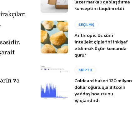
lazer markalı qablaşdırma
konseptini təqdim etdi
irakçıları
.
SEÇİLMİŞ
Anthropic öz süni
intellekt çiplərini inkişaf
səsidir.
etdirmək üçün komanda
şərait
qurur
KRİPTO
Coldcard hakeri 120 milyon
ərin və
dollar oğurluqla Bitcoin
yaddaş hovuzunu
işıqlandırdı