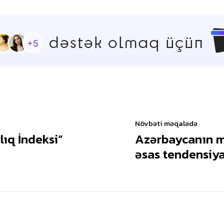
Növbəti məqalədə
lıq İndeksi”
Azərbaycanın ma
əsas tendensiya