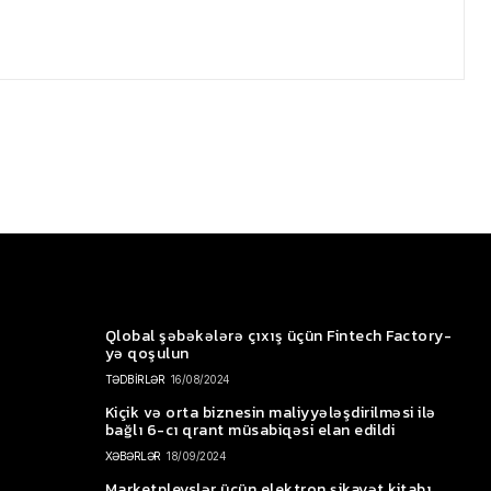
Qlobal şəbəkələrə çıxış üçün Fintech Factory-
yə qoşulun
TƏDBİRLƏR
16/08/2024
Kiçik və orta biznesin maliyyələşdirilməsi ilə
bağlı 6-cı qrant müsabiqəsi elan edildi
XƏBƏRLƏR
18/09/2024
Marketpleyslər üçün elektron şikayət kitabı