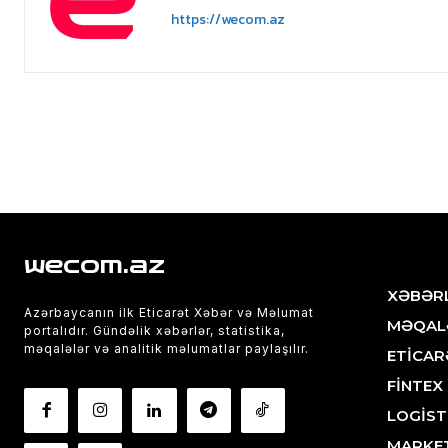
https://wecom.az
wecom.az
XƏBƏR
Azərbaycanın ilk Eticarət Xəbər və Məlumat
MƏQAL
portalıdır. Gündəlik xəbərlər, statistika,
məqalələr və analitik məlumatlar paylaşılır.
ETİCAR
FİNTEX
LOGİST
MARKE