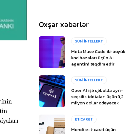
Oxşar xəbərlər
SÜNİ İNTELLEKT
Meta Muse Code ilə böyük
kod bazaları üçün AI
agentini təqdim edir
SÜNİ İNTELLEKT
OpenAI işə qəbulda ayrı-
seçkilik iddiaları üçün 3,2
rinin
milyon dollar ödəyəcək
tin
ETİCARƏT
iyaları
Mondi e-ticarət üçün