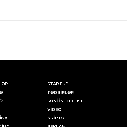
LƏR
STARTUP
Ə
TƏDBİRLƏR
ƏT
SÜNİ İNTELLEKT
VİDEO
İKA
KRİPTO
TİNG
REKLAM