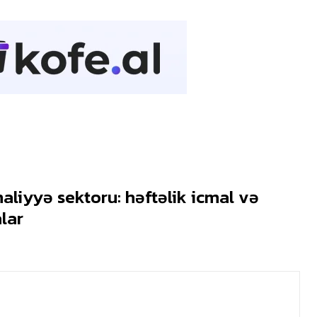
liyyə sektoru: həftəlik icmal və
lar