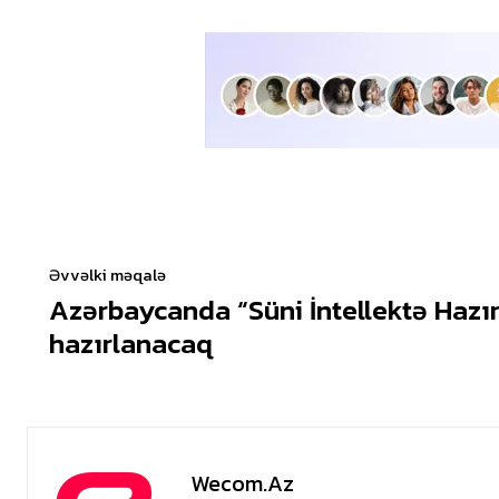
Əvvəlki məqalə
Azərbaycanda “Süni İntellektə Hazır
hazırlanacaq
Wecom.az