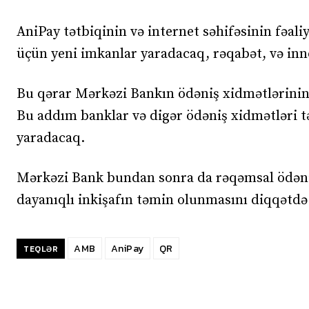
AniPay tətbiqinin və internet səhifəsinin fəali
üçün yeni imkanlar yaradacaq, rəqabət, və inno
Bu qərar Mərkəzi Bankın ödəniş xidmətlərinin t
Bu addım banklar və digər ödəniş xidmətləri tə
yaradacaq.
Mərkəzi Bank bundan sonra da rəqəmsal ödəniş
dayanıqlı inkişafın təmin olunmasını diqqətdə
AMB
AniPay
QR
TEQLƏR