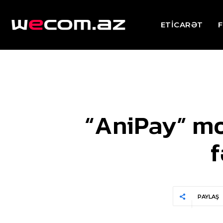
ETİCARƏT
F
“AniPay” mob
f
PAYLAŞ