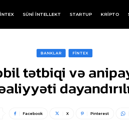
İNTEX
SÜNİ İNTELLEKT
STARTUP
KRİPTO
BANKLAR
FİNTEX
il tətbiqi və anipa
əaliyyəti dayandırıl
Facebook
X
Pinterest