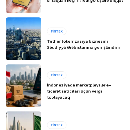
sınaqdan keçirir: real görüşlərə diqqət
FİNTEX
Tether tokenizasiya biznesini
Səudiyyə Ərəbistanına genişləndirir
FİNTEX
İndoneziyada marketpleyslər e-
ticarət satıcıları üçün vergi
toplayacaq
FİNTEX