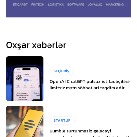
Oxşar xəbərlər
SEÇİLMİŞ
OpenAI ChatGPT pulsuz istifadəçilərə
limitsiz mətn söhbətləri təqdim edir
STARTUP
Bumble sürtünməsiz gələcəyi