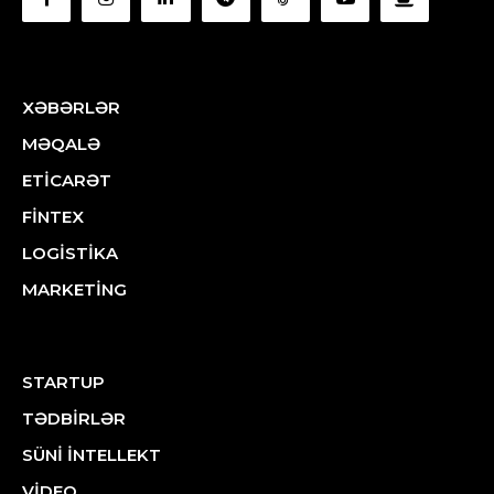
XƏBƏRLƏR
MƏQALƏ
ETİCARƏT
FİNTEX
LOGİSTİKA
MARKETİNG
STARTUP
TƏDBİRLƏR
SÜNİ İNTELLEKT
VİDEO