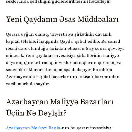
sektorunda şəffaflığın gücləndirilməsini hədəfləyir.
Yeni Qaydanın Əsas Müddəaları
Qərara uyğun olaraq, ‘İnvestisiya şirkətinin davamlı
kapital tələbləri haqqında Qayda’ qəbul edilib. Bu sənəd
rəsmi dərc olunduğu tarixdən etibarən 6 ay sonra qüvvəyə
minəcək. Yeni qaydalar investisiya şirkətlərinin maliyyə
dayanıqlığını artırmaq, investor maraqlarını qorumaq və
sistemik riskləri azaltmaq məqsədi daşıyır. Bu addım
Azərbaycanda kapital bazarlarının inkişafı baxımından
vacib mərhələ sayılır.
Azərbaycan Maliyyə Bazarları
Üçün Nə Dəyişir?
Azərbaycan Mərkəzi Bankı
-nın bu qərarı investisiya