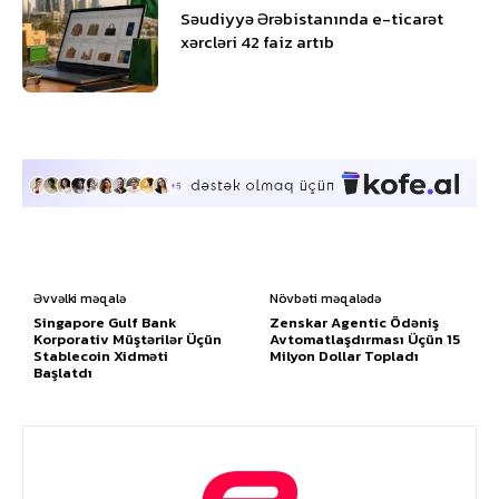
Səudiyyə Ərəbistanında e-ticarət
xərcləri 42 faiz artıb
Əvvəlki məqalə
Növbəti məqalədə
Singapore Gulf Bank
Zenskar Agentic Ödəniş
Korporativ Müştərilər Üçün
Avtomatlaşdırması Üçün 15
Stablecoin Xidməti
Milyon Dollar Topladı
Başlatdı