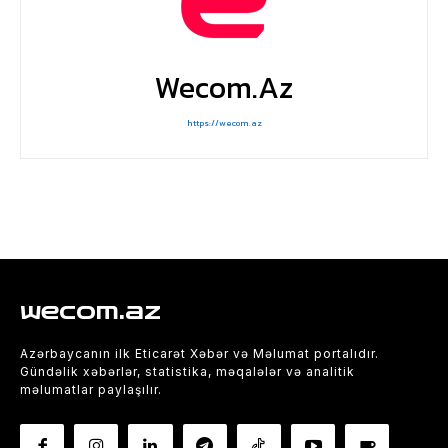
Wecom.az
https://wecom.az
wecom.az
Azərbaycanın ilk Eticarət Xəbər və Məlumat portalıdır.
Gündəlik xəbərlər, statistika, məqalələr və analitik
məlumatlar paylaşılır.