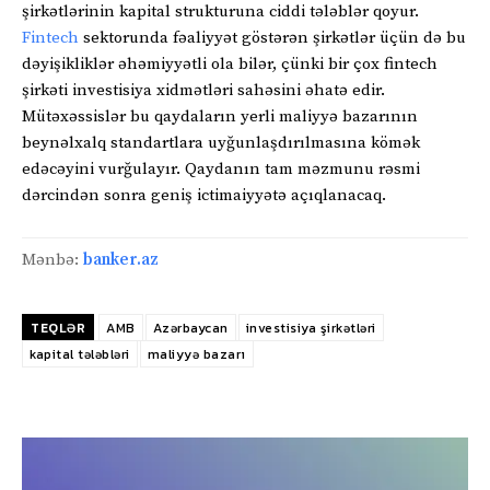
şirkətlərinin kapital strukturuna ciddi tələblər qoyur.
Fintech
sektorunda fəaliyyət göstərən şirkətlər üçün də bu
dəyişikliklər əhəmiyyətli ola bilər, çünki bir çox fintech
şirkəti investisiya xidmətləri sahəsini əhatə edir.
Mütəxəssislər bu qaydaların yerli maliyyə bazarının
beynəlxalq standartlara uyğunlaşdırılmasına kömək
edəcəyini vurğulayır. Qaydanın tam məzmunu rəsmi
dərcindən sonra geniş ictimaiyyətə açıqlanacaq.
Mənbə:
banker.az
TEQLƏR
AMB
Azərbaycan
investisiya şirkətləri
kapital tələbləri
maliyyə bazarı