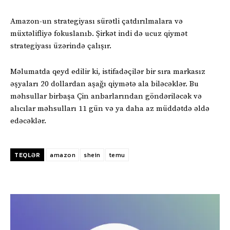
Amazon-un strategiyası sürətli çatdırılmalara və
müxtəlifliyə fokuslanıb. Şirkət indi də ucuz qiymət
strategiyası üzərində çalışır.
Məlumatda qeyd edilir ki, istifadəçilər bir sıra markasız
əşyaları 20 dollardan aşağı qiymətə ala biləcəklər. Bu
məhsullar birbaşa Çin anbarlarından göndəriləcək və
alıcılar məhsulları 11 gün və ya daha az müddətdə əldə
edəcəklər.
TEQLƏR
amazon
shein
temu