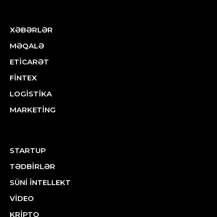
XƏBƏRLƏR
MƏQALƏ
ETİCARƏT
FİNTEX
LOGİSTİKA
MARKETİNG
STARTUP
TƏDBİRLƏR
SÜNİ İNTELLEKT
VİDEO
KRİPTO