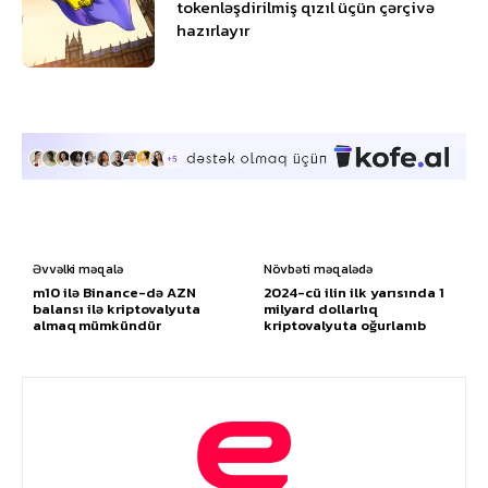
tokenləşdirilmiş qızıl üçün çərçivə
hazırlayır
Əvvəlki məqalə
Növbəti məqalədə
m10 ilə Binance-də AZN
2024-cü ilin ilk yarısında 1
balansı ilə kriptovalyuta
milyard dollarlıq
almaq mümkündür
kriptovalyuta oğurlanıb