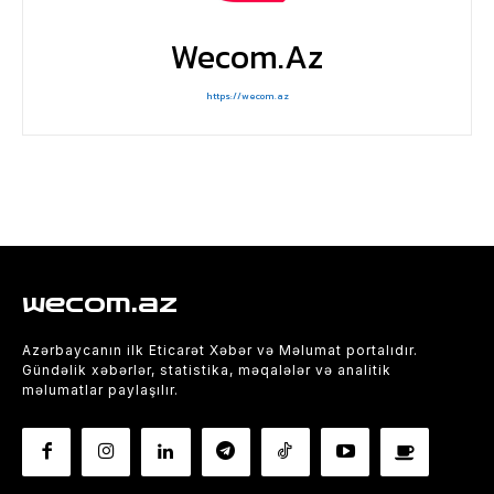
Wecom.az
https://wecom.az
wecom.az
Azərbaycanın ilk Eticarət Xəbər və Məlumat portalıdır.
Gündəlik xəbərlər, statistika, məqalələr və analitik
məlumatlar paylaşılır.