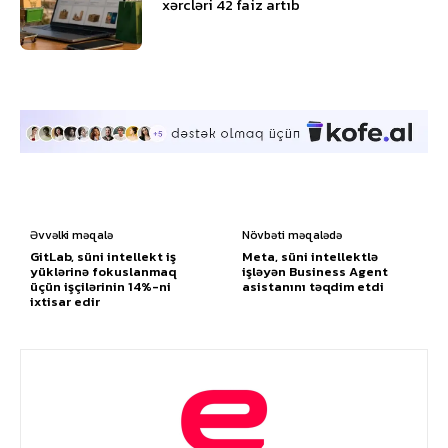
xərcləri 42 faiz artıb
Əvvəlki məqalə
Növbəti məqalədə
GitLab, süni intellekt iş
Meta, süni intellektlə
yüklərinə fokuslanmaq
işləyən Business Agent
üçün işçilərinin 14%-ni
asistanını təqdim etdi
ixtisar edir