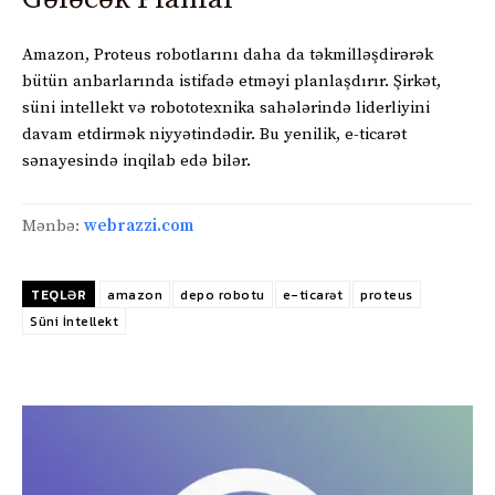
Amazon, Proteus robotlarını daha da təkmilləşdirərək
bütün anbarlarında istifadə etməyi planlaşdırır. Şirkət,
süni intellekt və robototexnika sahələrində liderliyini
davam etdirmək niyyətindədir. Bu yenilik, e-ticarət
sənayesində inqilab edə bilər.
Mənbə:
webrazzi.com
TEQLƏR
amazon
depo robotu
e-ticarət
proteus
Süni İntellekt