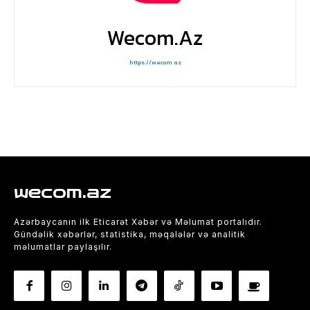
Wecom.az
https://wecom.az
wecom.az
Azərbaycanın ilk Eticarət Xəbər və Məlumat portalıdır.
Gündəlik xəbərlər, statistika, məqalələr və analitik
məlumatlar paylaşılır.