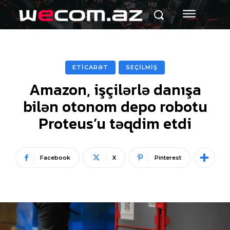
ETİCARƏT
SEÇİLMİŞ
Amazon, işçilərlə danışa
bilən otonom depo robotu
Proteus’u təqdim etdi
Facebook
X
Pinterest