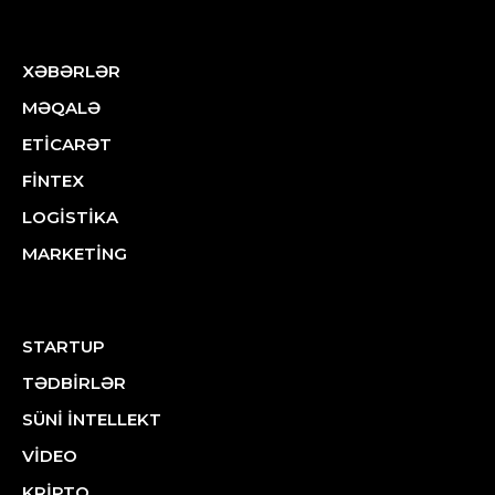
XƏBƏRLƏR
MƏQALƏ
ETİCARƏT
FİNTEX
LOGİSTİKA
MARKETİNG
STARTUP
TƏDBİRLƏR
SÜNİ İNTELLEKT
VİDEO
KRİPTO