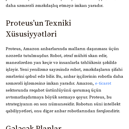
daha səmərəli əməkdaşlıq etməyə imkan yaradır.
Proteus’un Texniki
Xüsusiyyətləri
Proteus, Amazon anbarlarında malların daşınması üçün
nəzərdə tutulmuşdur. Robot, ətraf mühiti skan edir,
maneələrdən yan keçir və insanlarla təhlükəsiz şəkildə
işləyir. Yeni yeniləmə sayəsində robot, əməkdaşların şifahi
əmrlərini qəbul edə bilir. Bu, anbar işçilərinin robotla daha
səmərəli işləməsinə imkan yaradır. Amazon,
e-ticarət
sektorunda rəqabət üstünlüyünü qorumaq üçün
avtomatlaşdırmaya böyük sərmayə qoyur. Proteus, bu
strategiyanın ən son nümunəsidir. Robotun süni intellekt
qabiliyyətləri, onu digər anbar robotlarından fərqləndirir.
Gələcək Planlar