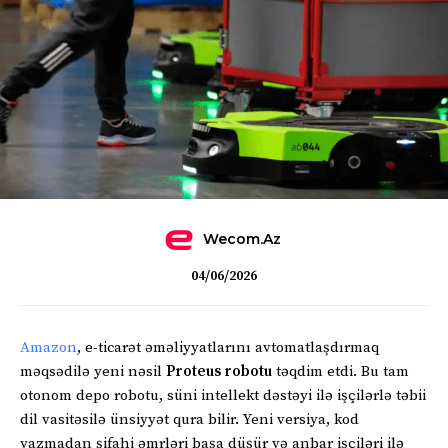
Wecom.az
04/06/2026
Amazon
, e-ticarət əməliyyatlarını avtomatlaşdırmaq
məqsədilə yeni nəsil
Proteus robotu
təqdim etdi. Bu tam
otonom depo robotu, süni intellekt dəstəyi ilə işçilərlə təbii
dil vasitəsilə ünsiyyət qura bilir. Yeni versiya, kod
yazmadan şifahi əmrləri başa düşür və anbar işçiləri ilə