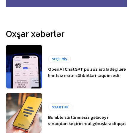
Oxşar xəbərlər
SEÇİLMİŞ
OpenAI ChatGPT pulsuz istifadəçilərə
limitsiz mətn söhbətləri təqdim edir
STARTUP
Bumble sürtünməsiz gələcəyi
sınaqdan keçirir: real görüşlərə diqqət