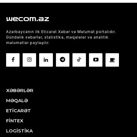
wecom.az
Azərbaycanın ilk Eticarət Xəbər və Məlumat portalıdır.
Gündəlik xəbərlər, statistika, məqalələr və analitik
məlumatlar paylaşılır.
XƏBƏRLƏR
MƏQALƏ
ETİCARƏT
FİNTEX
LOGİSTİKA