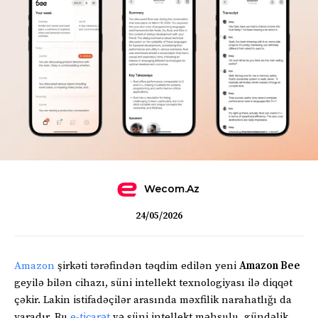
Wecom.az
24/05/2026
Amazon
şirkəti tərəfindən təqdim edilən yeni
Amazon Bee
geyilə bilən cihazı, süni intellekt texnologiyası ilə diqqət
çəkir. Lakin istifadəçilər arasında məxfilik narahatlığı da
yaradır. Bu
e-ticarət
və süni intellekt məhsulu, gündəlik