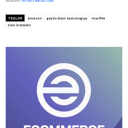
Mənbə:
techcrunch.com
TEQLƏR
amazon
geyilə bilən texnologiya
məxfilik
Süni İntellekt