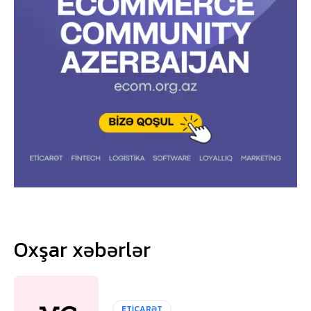
Oxşar xəbərlər
ETİCARƏT