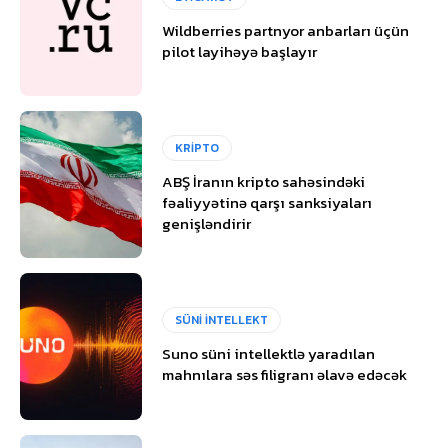
Wildberries partnyor anbarları üçün
pilot layihəyə başlayır
KRİPTO
ABŞ İranın kripto sahəsindəki
fəaliyyətinə qarşı sanksiyaları
genişləndirir
SÜNİ İNTELLEKT
Suno süni intellektlə yaradılan
mahnılara səs filigranı əlavə edəcək