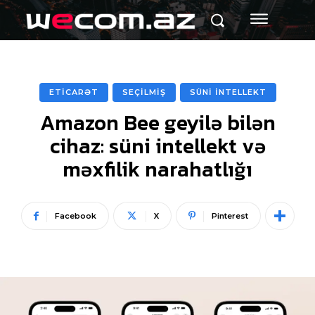
ETİCARƏT
SEÇİLMİŞ
SÜNİ İNTELLEKT
Amazon Bee geyilə bilən
cihaz: süni intellekt və
məxfilik narahatlığı
Facebook
X
Pinterest