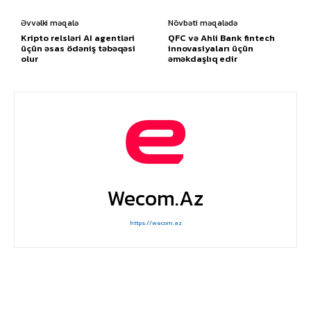
Əvvəlki məqalə
Növbəti məqalədə
Kripto relsləri AI agentləri
QFC və Ahli Bank fintech
üçün əsas ödəniş təbəqəsi
innovasiyaları üçün
olur
əməkdaşlıq edir
Wecom.az
https://wecom.az