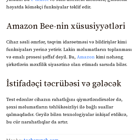
həyatda köməkçi funksiyalar təklif edir.
Amazon Bee-nin xüsusiyyətləri
Cihaz səsli əmrlər, təqvim idarəetməsi və bildirişlər kimi
funksiyaları yerinə yetirir. Lakin məlumatların toplanması
və emalı prosesi şəffaf deyil. Bu,
Amazon
kimi nəhəng
şirkətlərin məxfilik siyasətinə olan etimadı sarsıda bilər.
İstifadəçi təcrübəsi və gələcək
Test edənlər cihazın rahatlığını qiymətləndirsələr də,
şəxsi məlumatların təhlükəsizliyi ilə bağlı suallar
qalmaqdadır. Geyilə bilən texnologiyalar inkişaf etdikcə,
bu cür narahatlıqlar da artır.