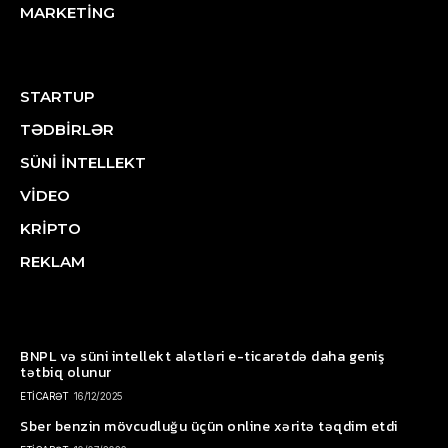
MARKETİNG
STARTUP
TƏDBİRLƏR
SÜNİ İNTELLEKT
VİDEO
KRİPTO
REKLAM
BNPL və süni intellekt alətləri e-ticarətdə daha geniş
tətbiq olunur
ETİCARƏT
16/12/2025
Sber benzin mövcudluğu üçün online xəritə təqdim etdi