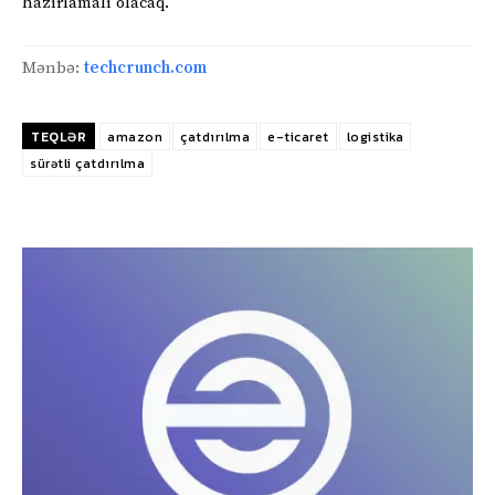
hazırlamalı olacaq.
Mənbə:
techcrunch.com
TEQLƏR
amazon
çatdırılma
e-ticaret
logistika
sürətli çatdırılma