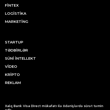
FİNTEX
LOGİSTİKA
MARKETİNG
STARTUP
TƏDBİRLƏR
SÜNİ İNTELLEKT
VİDEO
KRİPTO
REKLAM
Xalq Bank Visa Direct mükafatı ilə ödənişlərdə sürət təmin
edir