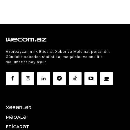
wecom.az
Azərbaycanın ilk Eticarət Xəbər və Məlumat portalıdır.
Gündəlik xəbərlər, statistika, məqalələr və analitik
məlumatlar paylaşılır.
XƏBƏRLƏR
MƏQALƏ
ETİCARƏT