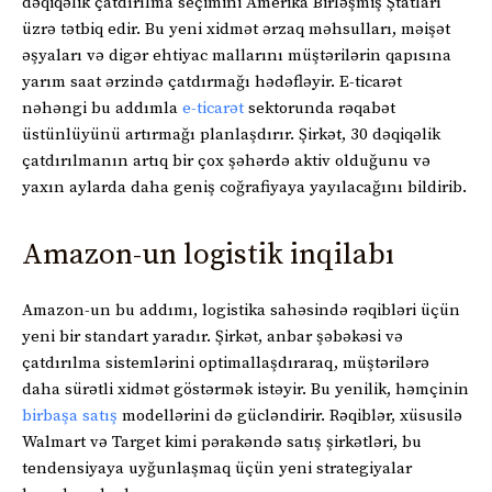
dəqiqəlik çatdırılma seçimini Amerika Birləşmiş Ştatları
üzrə tətbiq edir. Bu yeni xidmət ərzaq məhsulları, məişət
əşyaları və digər ehtiyac mallarını müştərilərin qapısına
yarım saat ərzində çatdırmağı hədəfləyir. E-ticarət
nəhəngi bu addımla
e-ticarət
sektorunda rəqabət
üstünlüyünü artırmağı planlaşdırır. Şirkət, 30 dəqiqəlik
çatdırılmanın artıq bir çox şəhərdə aktiv olduğunu və
yaxın aylarda daha geniş coğrafiyaya yayılacağını bildirib.
Amazon-un logistik inqilabı
Amazon-un bu addımı, logistika sahəsində rəqibləri üçün
yeni bir standart yaradır. Şirkət, anbar şəbəkəsi və
çatdırılma sistemlərini optimallaşdıraraq, müştərilərə
daha sürətli xidmət göstərmək istəyir. Bu yenilik, həmçinin
birbaşa satış
modellərini də gücləndirir. Rəqiblər, xüsusilə
Walmart və Target kimi pərakəndə satış şirkətləri, bu
tendensiyaya uyğunlaşmaq üçün yeni strategiyalar