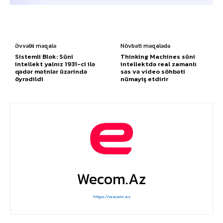
Əvvəlki məqalə
Növbəti məqalədə
Sistemli Blok: Süni
Thinking Machines süni
intellekt yalnız 1931-ci ilə
intellektdə real zamanlı
qədər mətnlər üzərində
səs və video söhbəti
öyrədildi
nümayiş etdirir
Wecom.az
https://wecom.az