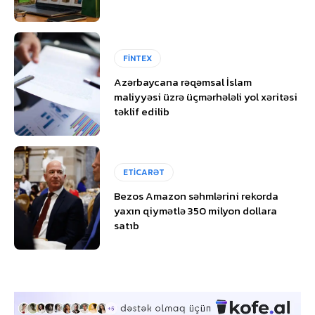
FİNTEX
Azərbaycana rəqəmsal İslam
maliyyəsi üzrə üçmərhələli yol xəritəsi
təklif edilib
ETİCARƏT
Bezos Amazon səhmlərini rekorda
yaxın qiymətlə 350 milyon dollara
satıb