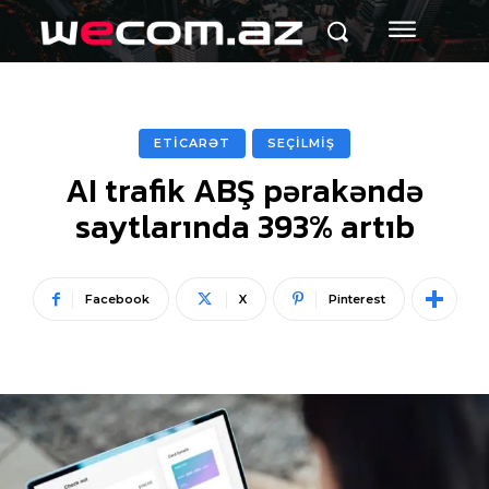
ETİCARƏT
SEÇİLMİŞ
AI trafik ABŞ pərakəndə
saytlarında 393% artıb
Facebook
X
Pinterest