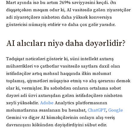
Mart ayında isə bu artım 269% səviyyəsini keçdi. Ən
diqqətçəkən məqam odur ki, AI vasitəsilə gələn ziyarətçilər
adi ziyarətçilərə nisbətən daha yüksək konversiya
göstəricisi nümayiş etdirir və daha çox gəlir yaradır.
AI alıcıları niyə daha dəyərlidir?
Tədqiqat nəticələri göstərir ki, süni intellekt axtarış
mühərrikləri və çatbotlar vasitəsilə saytlara daxil olan
istifadəçilər artıq məhsul haqqında ilkin məlumat
toplamış, qiymətləri müqayisə etmiş və alış qərarını demək
olar ki, vermişlər. Bu səbəbdən onların ortalama səbət
dəyəri adi üzvi axtarışdan gələn istifadəçilərə nisbətən
xeyli yüksəkdir.
Adobe
Analytics platformasının
məlumatlarına əsaslanan bu hesabat,
ChatGPT
,
Google
Gemini və digər AI köməkçilərinin onlayn alış-veriş
davranışını kökündən dəyişdirdiyini sübut edir.