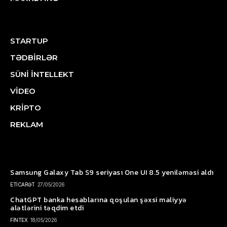
STARTUP
TƏDBİRLƏR
SÜNİ İNTELLEKT
VİDEO
KRİPTO
REKLAM
Samsung Galaxy Tab S9 seriyası One UI 8.5 yeniləməsi aldı
ETİCARƏT
27/05/2026
ChatGPT banka hesablarına qoşulan şəxsi maliyyə
alətlərini təqdim etdi
FİNTEX
18/05/2026