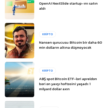
OpenAI NextSlide startup-ını satın
aldı
KRİPTO
Nansen qurucusu: Bitcoin bir daha 60
min dolların altına düşməyəcək
KRİPTO
ABŞ spot Bitcoin ETF-ləri apreldən
bəri ən yaxşı həftəsini yaşadı: 1
milyard dollar axın