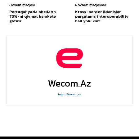
Əvvəlki məqalə
Növbəti məqalədə
Portuqaliyada alıcıların
Kross-border ödənişlər
73%-ni qiymət hərəkətə
parçalanır: interoperability
gətirir
həll yolu kimi
Wecom.az
https://wecom.az