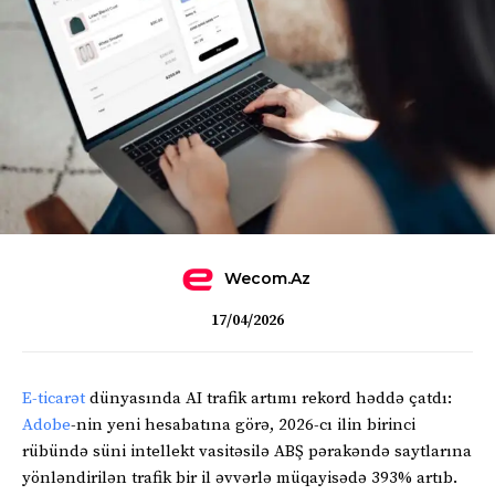
Wecom.az
17/04/2026
E-ticarət
dünyasında AI trafik artımı rekord həddə çatdı:
Adobe
-nin yeni hesabatına görə, 2026-cı ilin birinci
rübündə süni intellekt vasitəsilə ABŞ pərakəndə saytlarına
yönləndirilən trafik bir il əvvərlə müqayisədə 393% artıb.