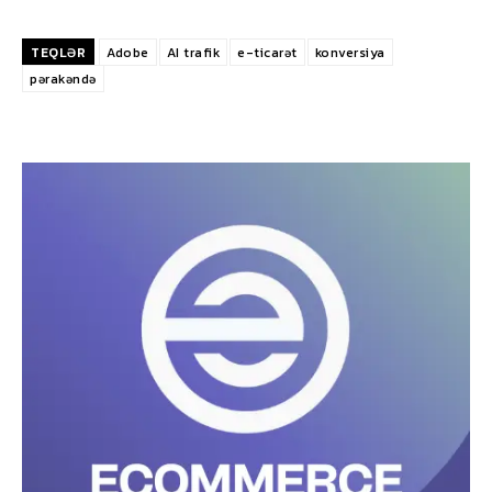
TEQLƏR
Adobe
AI trafik
e-ticarət
konversiya
pərakəndə