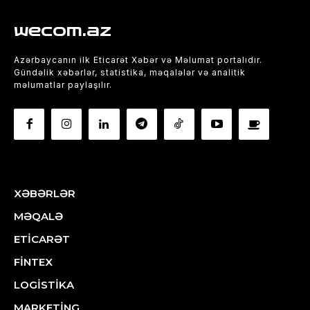
wecom.az
Azərbaycanın ilk Eticarət Xəbər və Məlumat portalıdır.
Gündəlik xəbərlər, statistika, məqalələr və analitik
məlumatlar paylaşılır.
XƏBƏRLƏR
MƏQALƏ
ETİCARƏT
FİNTEX
LOGİSTİKA
MARKETİNG