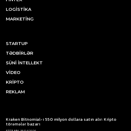
LOGİSTİKA
MARKETİNG
STARTUP
TƏDBİRLƏR
SÜNİ İNTELLEKT
VİDEO
KRİPTO
REKLAM
Kraken Bitnomial-ı 550 milyon dollara satın alır: Kripto
törəmələr bazarı
SEÇİLMİŞ
18/04/2026