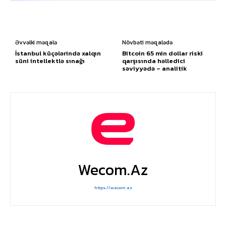
Əvvəlki məqalə
Növbəti məqalədə
İstanbul küçələrində xalqın
Bitcoin 65 min dollar riski
süni intellektlə sınağı
qarşısında həlledici
səviyyədə – analitik
Wecom.az
https://wecom.az