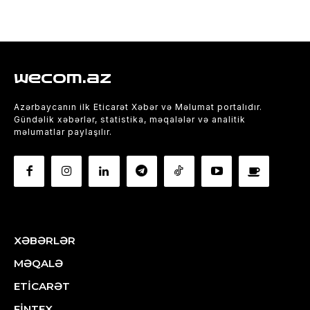
wecom.az
Azərbaycanın ilk Eticarət Xəbər və Məlumat portalıdır.
Gündəlik xəbərlər, statistika, məqalələr və analitik
məlumatlar paylaşılır.
XƏBƏRLƏR
MƏQALƏ
ETİCARƏT
FİNTEX