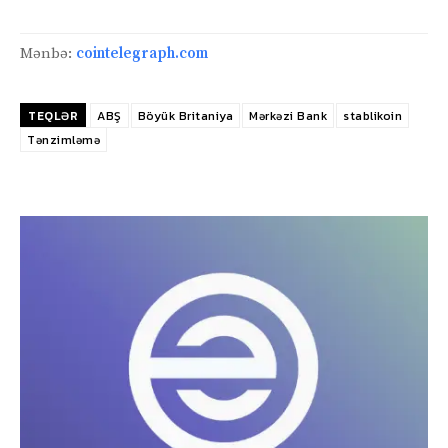
Mənbə:
cointelegraph.com
TEQLƏR
ABŞ
Böyük Britaniya
Mərkəzi Bank
stablikoin
Tənzimləmə