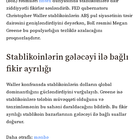
(BoE) rəsmiləri
fintex
dünyasında stablikoinlərə dair
ziddiyyətli fikirlər səsləndirib. FED qubernatoru
Christopher Waller stablikoinlərin ABŞ pul siyasətinin təsir
dairəsini genişləndirdiyini deyərkən, BoE rəsmisi Megan
Greene bu populyarlığın tezliklə azalacağını
proqnozlaşdırır.
Stablikoinlərin gələcəyi ilə bağlı
fikir ayrılığı
Waller konfransda stablikoinlərin dolların qlobal
dominantlığını gücləndirdiyini vurğulayıb. Greene isə
stablikoinlərə tələbin müvəqqəti olduğunu və
tənzimləmənin bu sahəni daraldacağını bildirib. Bu fikir
ayrılığı stablikoin bazarlarının gələcəyi ilə bağlı suallar
doğurur.
Daha ətraflı:
mənbə