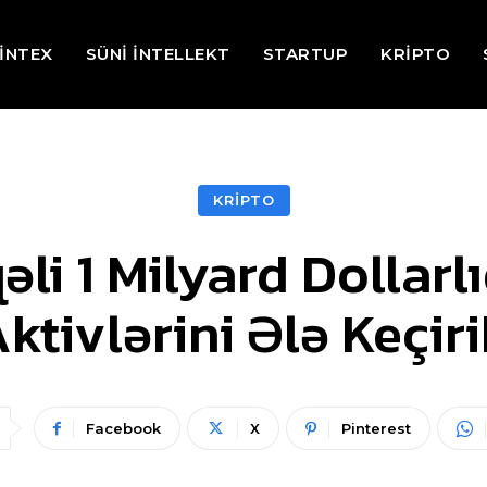
İNTEX
SÜNİ İNTELLEKT
STARTUP
KRİPTO
KRİPTO
əli 1 Milyard Dollarl
ktivlərini Ələ Keçir
Facebook
X
Pinterest