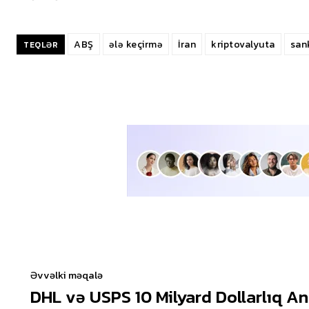
ABŞ
ələ keçirmə
İran
kriptovalyuta
san
TEQLƏR
Əvvəlki məqalə
DHL və USPS 10 Milyard Dollarlıq A