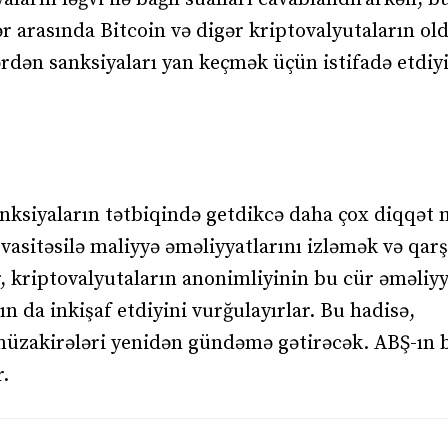
lər arasında Bitcoin və digər kriptovalyutaların ol
rdən sanksiyaları yan keçmək üçün istifadə etdiyi
anksiyaların tətbiqində getdikcə daha çox diqqət
 vasitəsilə maliyyə əməliyyatlarını izləmək və qarş
, kriptovalyutaların anonimliyinin bu cür əməliyy
ın da inkişaf etdiyini vurğulayırlar. Bu hadisə,
 müzakirələri yenidən gündəmə gətirəcək. ABŞ-ın 
.