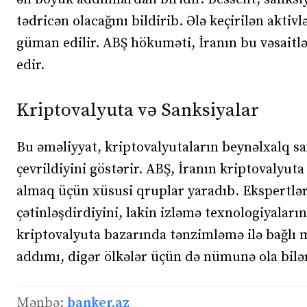
tədricən olacağını bildirib. Ələ keçirilən aktiv
güman edilir. ABŞ hökuməti, İranın bu vəsaitlə
edir.
Kriptovalyuta və Sanksiyalar
Bu əməliyyat, kriptovalyutaların beynəlxalq s
çevrildiyini göstərir. ABŞ, İranın kriptovalyuta
almaq üçün xüsusi qruplar yaradıb. Ekspertlər
çətinləşdirdiyini, lakin izləmə texnologiyaların
kriptovalyuta bazarında tənzimləmə ilə bağlı
addımı, digər ölkələr üçün də nümunə ola bilər
Mənbə:
banker.az