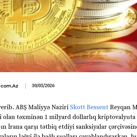
30/05/2026
com.az
erib. ABŞ Maliyyə Naziri
Skott Bessent
Reyqan Mi
i olan təxminən 1 milyard dollarlıq kriptovalyuta
-ın İrana qarşı tətbiq etdiyi sanksiyalar çərçivəsi
ların ləğvi ilə bağlı sualları cavablandırarkən, b