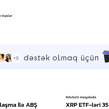
ksiyalar
Növbəti məqalədə
nlaşma İlə ABŞ
XRP ETF-ləri 35