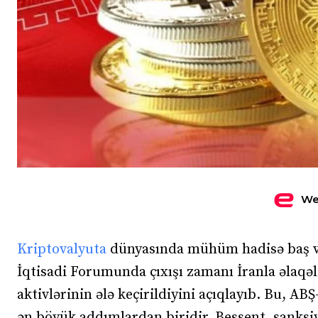
We
Kriptovalyuta
dünyasında mühüm hadisə baş v
İqtisadi Forumunda çıxışı zamanı İranla əlaqəl
aktivlərinin ələ keçirildiyini açıqlayıb. Bu, ABŞ
ən böyük addımlardan biridir. Bessent, sanksiya