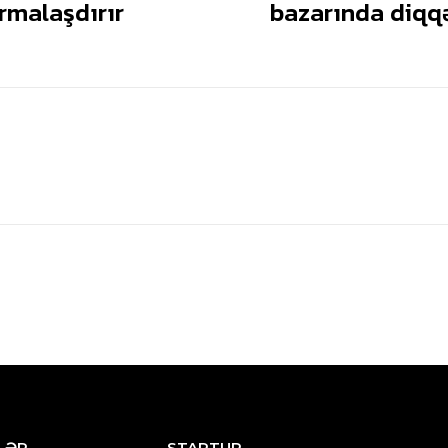
rmalaşdırır
bazarında diqqə
LƏR
STARTUP