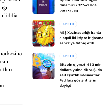
dinamiki 2027-ci ildə
duğu
buraxacaq
ni iddia
KRİPTO
ABŞ Xəzinədarlığı İranla
əlaqəli iki kripto birjasına
sanksiya tətbiq etdi
 mərkəzinə
KRİPTO
ısını
Bitcoin qiyməti 65,3 min
dollara yüksəldi: ABŞ-da
atları
zəif işsizlik məlumatları
Fed faiz gözləntilərini
dəyişdi
bu