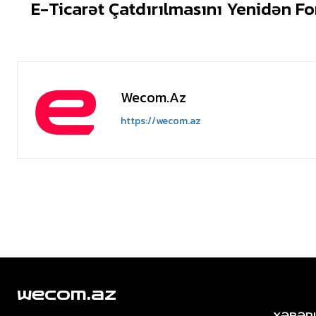
E-Ticarət Çatdırılmasını Yenidən Fo
Wecom.az
https://wecom.az
wecom.az
XƏBƏR