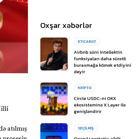
Oxşar xəbərlər
ETİCARƏT
Airbnb süni intellektin
funksiyaları daha sürətli
buraxmağa kömək etdiyini
deyir
KRİPTO
Circle USDC-ni OKX
ekosisteminə X Layer ilə
lli
genişləndirir
ndə atılmış
SEÇİLMİŞ
OpenAI portativ ağıllı
u prosesin