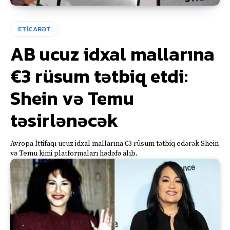
ETİCARƏT
AB ucuz idxal mallarına
€3 rüsum tətbiq etdi:
Shein və Temu
təsirlənəcək
Avropa İttifaqı ucuz idxal mallarına €3 rüsum tətbiq edərək Shein
və Temu kimi platformaları hədəfə alıb.