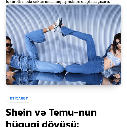
İş sürətli moda sektorunda hüquqi riskləri ön plana çıxarır.
ETİCARƏT
Shein və Temu-nun
hüquqi döyüşü: