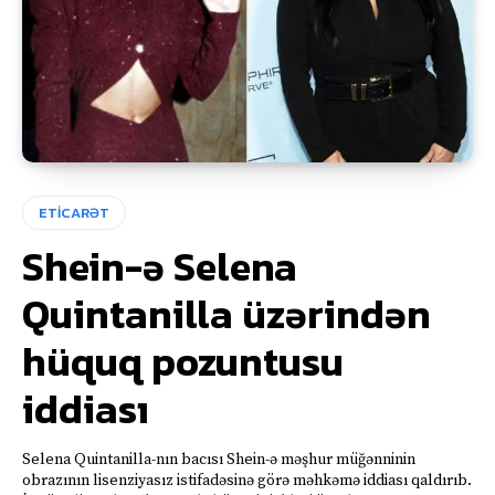
ETİCARƏT
Shein-ə Selena
Quintanilla üzərindən
hüquq pozuntusu
iddiası
Selena Quintanilla-nın bacısı Shein-ə məşhur müğənninin
obrazının lisenziyasız istifadəsinə görə məhkəmə iddiası qaldırıb.