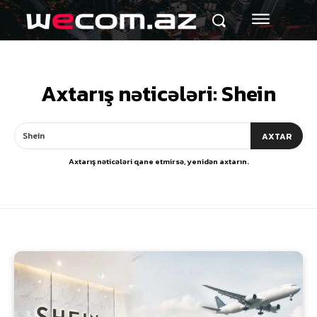
Axtarış nəticələri:
Shein
AXTAR
Axtarış nəticələri qane etmirsə, yenidən axtarın.