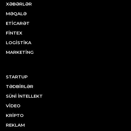
XƏBƏRLƏR
MƏQALƏ
ETİCARƏT
FİNTEX
LOGİSTİKA
MARKETİNG
STARTUP
TƏDBİRLƏR
SÜNİ İNTELLEKT
VİDEO
KRİPTO
REKLAM