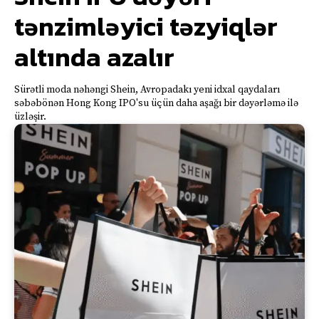
tənzimləyici təzyiqlər
altında azalır
Sürətli moda nəhəngi Shein, Avropadakı yeni idxal qaydaları
səbəbönən Hong Kong IPO'su üçün daha aşağı bir dəyərləmə ilə
üzləşir.