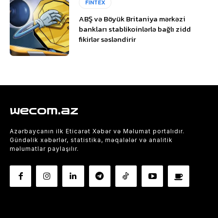
FİNTEX
ABŞ və Böyük Britaniya mərkəzi
bankları stablikoinlərlə bağlı zidd
fikirlər səsləndirir
wecom.az
Azərbaycanın ilk Eticarət Xəbər və Məlumat portalıdır.
Gündəlik xəbərlər, statistika, məqalələr və analitik
məlumatlar paylaşılır.