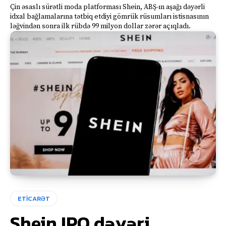
Çin əsaslı sürətli moda platforması Shein, ABŞ-ın aşağı dəyərli
idxal bağlamalarına tətbiq etdiyi gömrük rüsumları istisnasının
ləğvindən sonra ilk rübdə 99 milyon dollar zərər açıqladı.
ETİCARƏT
Shein IPO dəyəri