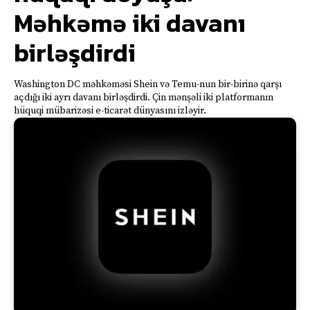
Məhkəmə iki davanı
birləşdirdi
Washington DC məhkəməsi Shein və Temu-nun bir-birinə qarşı
açdığı iki ayrı davanı birləşdirdi. Çin mənşəli iki platformanın
hüquqi mübarizəsi e-ticarət dünyasını izləyir.