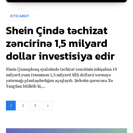
ETİCARƏT
Shein Çində təchizat
zəncirinə 1,5 milyard
dollar investisiya edir
Shein Quanqdonq əyalətində təchizat zəncirinin inkişafına 10
milyard yuan (təxminən 1,5 milyard ABŞ dolları) sərmayə
yatırmağı planlaşdırdığını açıqlayıb. Şirkətin qurucusu Xu
Yangtian bildirib ki,...
1
2
3