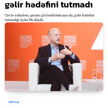
gəlir hədəfini tutmadı
Circle səhmləri, qazanc gözləntilərini aşsa da, gəlir hədəfini
tutmadığı üçün 3% düşdü.
FİNTEX