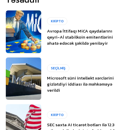
KRİPTO
Avropa İttifaqı MiCA qaydalarını
qeyri-Aİ stabilkoin emitentlərini
əhatə edəcək şəkildə yeniləyir
SEÇİLMİŞ
Microsoft süni intellekt xərclərini
gizlətdiyi iddiası ilə məhkəməyə
verildi
KRİPTO
SEC saxta AI ticarət botları ilə 12.3