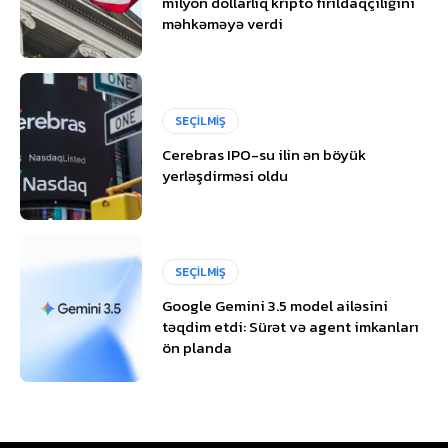
milyon dollarlıq kripto fırıldaqçılığını
məhkəməyə verdi
SEÇİLMİŞ
Cerebras IPO-su ilin ən böyük
yerləşdirməsi oldu
SEÇİLMİŞ
Google Gemini 3.5 model ailəsini
təqdim etdi: Sürət və agent imkanları
ön planda