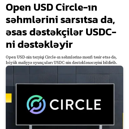
Open USD Circle-ın
səhmlərini sarsıtsa da,
əsas dəstəkçilər USDC-
ni dəstəkləyir
Open USD-nin təzyiqi Circle-ın səhmlərinə mənfi təsir etsə də,
böyük maliyyə oyunçuları USDC-nin dəstəklənəcəyini bildirib.