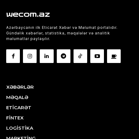
wecom.az
Azərbaycanın ilk Eticarət Xəbər və Məlumat portalıdır.
Gündəlik xəbərlər, statistika, məqalələr və analitik
məlumatlar paylaşılır.
XƏBƏRLƏR
MƏQALƏ
ETİCARƏT
FİNTEX
LOGİSTİKA
MARKETİNG