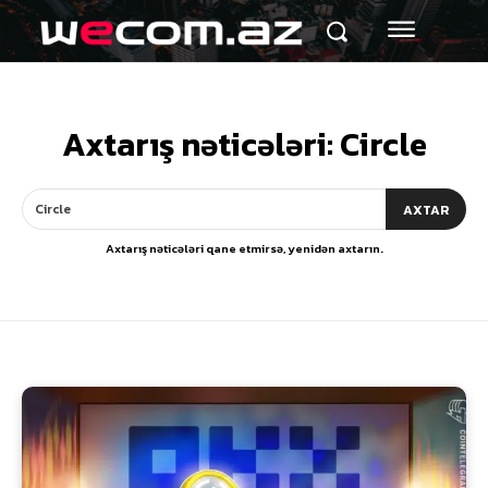
Axtarış nəticələri:
Circle
AXTAR
Axtarış nəticələri qane etmirsə, yenidən axtarın.