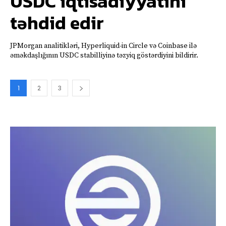
USDC iqtisadiyyatını
təhdid edir
JPMorgan analitikləri, Hyperliquid-in Circle və Coinbase ilə
əməkdaşlığının USDC stabilliyinə təzyiq göstərdiyini bildirir.
1
2
3