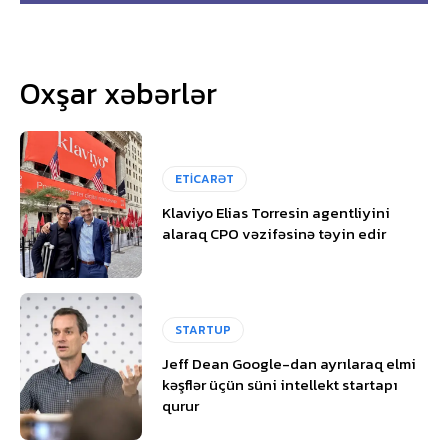
Oxşar xəbərlər
ETİCARƏT
Klaviyo Elias Torresin agentliyini
alaraq CPO vəzifəsinə təyin edir
STARTUP
Jeff Dean Google-dan ayrılaraq elmi
kəşflər üçün süni intellekt startapı
qurur