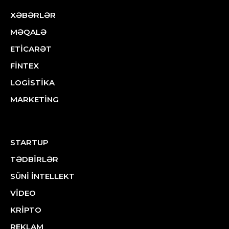
XƏBƏRLƏR
MƏQALƏ
ETİCARƏT
FİNTEX
LOGİSTİKA
MARKETİNG
STARTUP
TƏDBİRLƏR
SÜNİ İNTELLEKT
VİDEO
KRİPTO
REKLAM