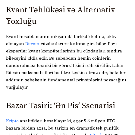
Kvant Təhlükəsi və Alternativ
Yoxluğu
Kvant hesablamanın inkişafı ilə birlikdə köhnə, aktiv
olmayan
Bitcoin
cüzdanları risk altına gira bilər. Bəzi
ekspertlər kvant kompüterlərinin bu cüzdanları sındıra
biləcəyini iddia edir. Bu səbəbdən həmin coinlərin
dondurulması texniki bir zərurət kimi irəli sürülür. Lakin
Bitcoin maksimalistləri bu fikrə kəskin etiraz edir, belə bir
addımın şəbəkənin fundamental prinsiplərini pozacağını
vurğulayır.
Bazar Təsiri: ‘Ən Pis’ Ssenarisi
Kripto
analitikləri hesablayır ki, əgər 5.6 milyon BTC
bazara birdən axsa, bu tarixin ən dramatik tək günlük