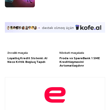
Əvvəlki məqalə
Növbəti məqalədə
Loyallıq Kredit Sistemi: AI
Froda və SpareBank 1 SME
Necə Kritik Boşluq Tapdı
Kreditləşməsini
Avtomatlaşdırır