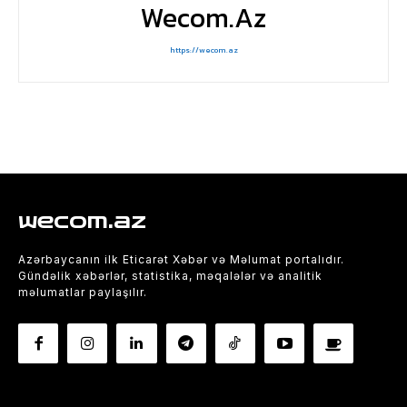
Wecom.az
https://wecom.az
wecom.az
Azərbaycanın ilk Eticarət Xəbər və Məlumat portalıdır.
Gündəlik xəbərlər, statistika, məqalələr və analitik
məlumatlar paylaşılır.