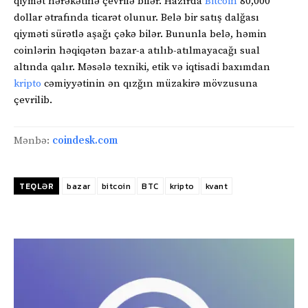
qiymət hərəkətinə çevrilə bilər. Hazırda
Bitcoin
80,000
dollar ətrafında ticarət olunur. Belə bir satış dalğası
qiyməti sürətlə aşağı çəkə bilər. Bununla belə, həmin
coinlərin həqiqətən bazar-a atılıb-atılmayacağı sual
altında qalır. Məsələ texniki, etik və iqtisadi baxımdan
kripto
cəmiyyətinin ən qızğın müzakirə mövzusuna
çevrilib.
Mənbə:
coindesk.com
TEQLƏR
bazar
bitcoin
BTC
kripto
kvant