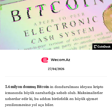
Wecom.az
27/04/2026
5.6 milyon donmuş Bitcoin
-in dondurulması ideyası kripto
icmasında böyük narahatlığa səbəb olub. Maksimalistlər
xəbərdar edir ki, bu addım birdəfəlik ən böyük qiymət
yenilənməsinə yol aça bilər.