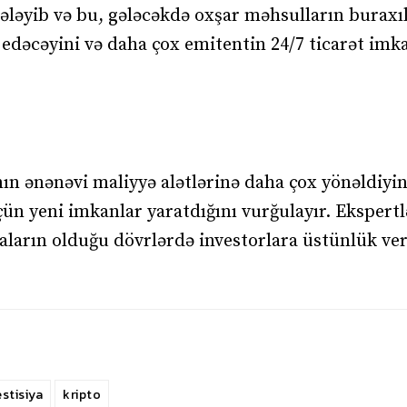
stələyib və bu, gələcəkdə oxşar məhsulların burax
 edəcəyini və daha çox emitentin 24/7 ticarət imk
nın ənənəvi maliyyə alətlərinə daha çox yönəldiyin
çün yeni imkanlar yaratdığını vurğulayır. Ekspertl
aların olduğu dövrlərdə investorlara üstünlük ver
estisiya
kripto