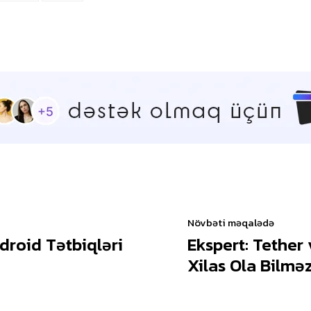
Növbəti məqalədə
droid Tətbiqləri
Ekspert: Tether
Xilas Ola Bilmə