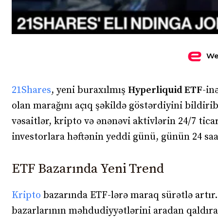
We
21Shares
, yeni buraxılmış
Hyperliquid ETF
-in
olan marağını açıq şəkildə göstərdiyini bildirib
vəsaitlər, kripto və ənənəvi aktivlərin 24/7 tica
investorlara həftənin yeddi günü, günün 24 saat
ETF Bazarında Yeni Trend
Kripto
bazarında ETF-lərə maraq sürətlə artır
bazarlarının məhdudiyyətlərini aradan qaldırar