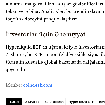
məlumatına görə, ilkin satışlar gözləntiləri ü
təkan verə bilər. Analitiklər, bu trendin davam
təqdim edəcəyini proqnozlaşdırır.
İnvestorlar üçün Əhəmiyyət
Hyperliquid ETF
-in uğuru, kripto investorları
21Shares, bu ETF-in portfel diversifikasiyası ü
ticarətin xüsusilə qlobal bazarlarda dalğalanm
qeyd edir.
Mənbə:
coindesk.com
21Shares
24/7 ticarət
Hyperliquid ETF
inv
TEQLƏR