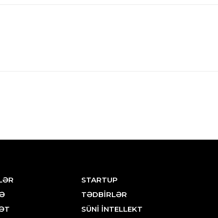
LƏR
STARTUP
Ə
TƏDBİRLƏR
ƏT
SÜNİ İNTELLEKT