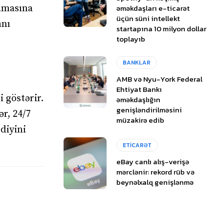
əməkdaşları e-ticarət
ılmasına
üçün süni intellekt
anı
startapına 10 milyon dollar
toplayıb
BANKLAR
AMB və Nyu-York Federal
Ehtiyat Bankı
i göstərir.
əməkdaşlığın
genişləndirilməsini
ər, 24/7
müzakirə edib
diyini
ETİCARƏT
eBay canlı alış-verişə
mərclənir: rekord rüb və
beynəlxalq genişlənmə