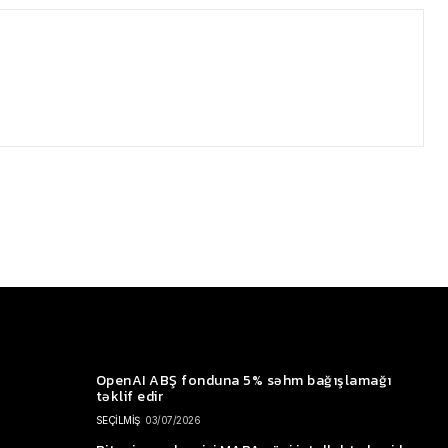
OpenAI ABŞ fonduna 5% səhm bağışlamağı
təklif edir
SEÇİLMİŞ
03/07/2026