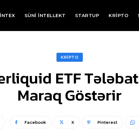
İNTEX
SÜNİ İNTELLEKT
STARTUP
KRİPTO
KRİPTO
rliquid ETF Tələbat
Maraq Göstərir
Facebook
X
Pinterest