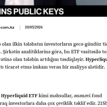
20/05/2026
com.az
ə olan ilkin tələbatın investorların gecə-gündüz ti
. Şirkətin analitiklərinə görə, bu ETF vasitəsilə t
rətinə olan tələbin artdığını təsdiqləyir.
Hyperliq
ı ticarət etmə imkanı verən bir maliyyə alətidir.
.
Hyperliquid ETF
kimi məhsullar, ənənəvi fond
aq investorlara daha çox çeviklik təklif edir. 21S