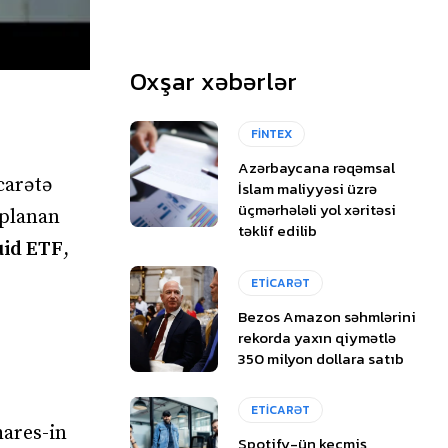
Oxşar xəbərlər
FİNTEX
Azərbaycana rəqəmsal
carətə
İslam maliyyəsi üzrə
üçmərhələli yol xəritəsi
oplanan
təklif edilib
uid ETF
,
ETİCARƏT
Bezos Amazon səhmlərini
rekorda yaxın qiymətlə
350 milyon dollara satıb
ETİCARƏT
hares-in
Spotify-ün keçmiş