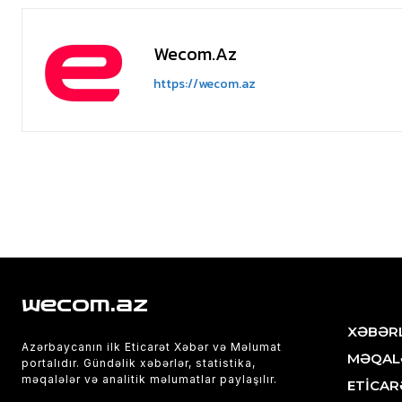
Wecom.az
https://wecom.az
wecom.az
XƏBƏR
Azərbaycanın ilk Eticarət Xəbər və Məlumat
MƏQAL
portalıdır. Gündəlik xəbərlər, statistika,
məqalələr və analitik məlumatlar paylaşılır.
ETİCAR