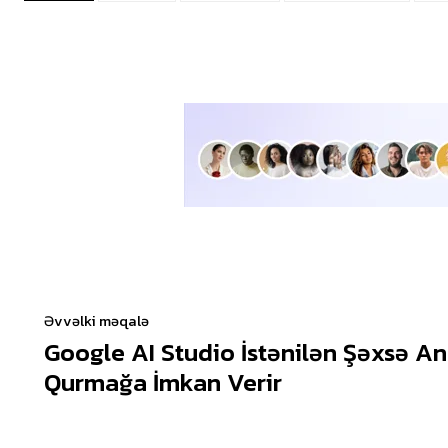
Əvvəlki məqalə
Google AI Studio İstənilən Şəxsə An
Qurmağa İmkan Verir