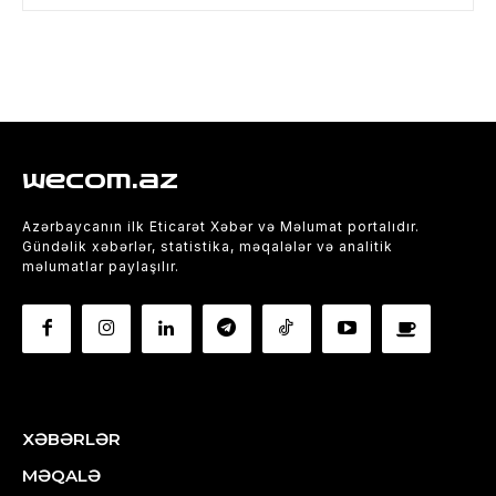
wecom.az
Azərbaycanın ilk Eticarət Xəbər və Məlumat portalıdır.
Gündəlik xəbərlər, statistika, məqalələr və analitik
məlumatlar paylaşılır.
XƏBƏRLƏR
MƏQALƏ