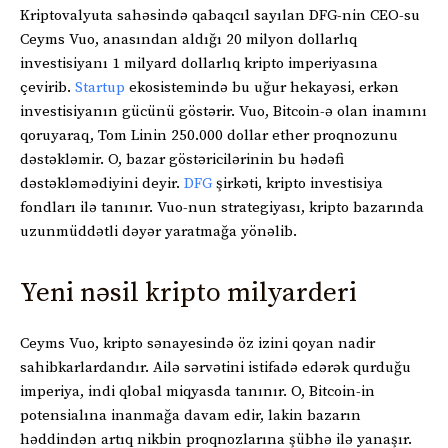
Kriptovalyuta sahəsində qabaqcıl sayılan DFG-nin CEO-su
Ceyms Vuo, anasından aldığı 20 milyon dollarlıq
investisiyanı 1 milyard dollarlıq kripto imperiyasına
çevirib.
Startup
ekosistemində bu uğur hekayəsi, erkən
investisiyanın gücünü göstərir. Vuo, Bitcoin-ə olan inamını
qoruyaraq, Tom Linin 250.000 dollar ether proqnozunu
dəstəkləmir. O, bazar göstəricilərinin bu hədəfi
dəstəkləmədiyini deyir.
DFG
şirkəti, kripto investisiya
fondları ilə tanınır. Vuo-nun strategiyası, kripto bazarında
uzunmüddətli dəyər yaratmağa yönəlib.
Yeni nəsil kripto milyarderi
Ceyms Vuo, kripto sənayesində öz izini qoyan nadir
sahibkarlardandır. Ailə sərvətini istifadə edərək qurduğu
imperiya, indi qlobal miqyasda tanınır. O, Bitcoin-in
potensialına inanmağa davam edir, lakin bazarın
həddindən artıq nikbin proqnozlarına şübhə ilə yanaşır.