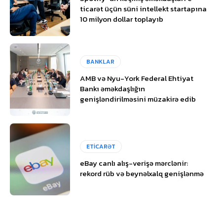
ticarət üçün süni intellekt startapına
10 milyon dollar toplayıb
BANKLAR
AMB və Nyu-York Federal Ehtiyat
Bankı əməkdaşlığın
genişləndirilməsini müzakirə edib
ETİCARƏT
eBay canlı alış-verişə mərclənir:
rekord rüb və beynəlxalq genişlənmə