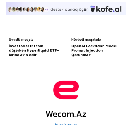
Əvvəlki məqalə
Növbəti məqalədə
İnvestorlar Bitcoin
OpenAI Lockdown Mode:
düşərkən Hyperliquid ETF-
Prompt Injection
lərinə axın edir
Qorunması
Wecom.az
https://wecom.az