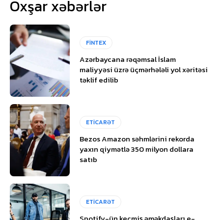
Oxşar xəbərlər
FİNTEX
Azərbaycana rəqəmsal İslam
maliyyəsi üzrə üçmərhələli yol xəritəsi
təklif edilib
ETİCARƏT
Bezos Amazon səhmlərini rekorda
yaxın qiymətlə 350 milyon dollara
satıb
ETİCARƏT
Spotify-ün keçmiş əməkdaşları e-